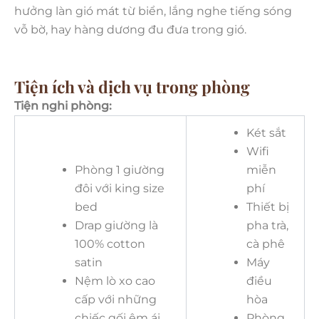
hưởng làn gió mát từ biển, lắng nghe tiếng sóng
vỗ bờ, hay hàng dương đu đưa trong gió.
Tiện ích và dịch vụ trong phòng
Tiện nghi phòng:
Két sắt
Wifi
Phòng 1 giường
miễn
đôi với king size
phí
bed
Thiết bị
Drap giường là
pha trà,
100% cotton
cà phê
satin
Máy
Nệm lò xo cao
điều
cấp với những
hòa
chiếc gối êm ái
Phòng