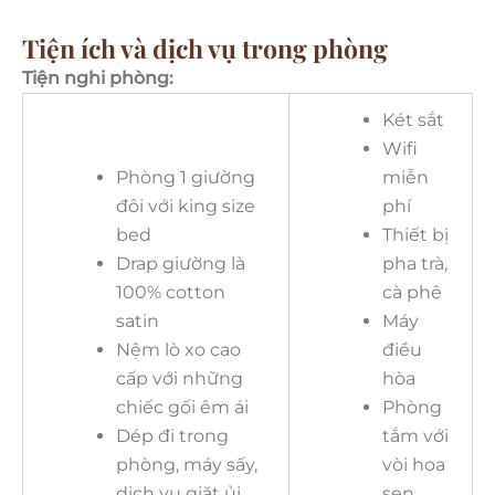
Tiện ích và dịch vụ trong phòng
Tiện nghi phòng:
Két sắt
Wifi
Phòng 1 giường
miễn
đôi với king size
phí
bed
Thiết bị
Drap giường là
pha trà,
100% cotton
cà phê
satin
Máy
Nệm lò xo cao
điều
cấp với những
hòa
chiếc gối êm ái
Phòng
Dép đi trong
tắm với
phòng, máy sấy,
vòi hoa
dịch vụ giặt ủi
sen