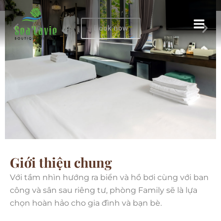
Phòng Family
Nhảy
tới
Book now
nội
dung
Giới thiệu chung
Với tầm nhìn hướng ra biển và hồ bơi cùng với ban
công và sân sau riêng tư, phòng Family sẽ là lựa
chọn hoàn hảo cho gia đình và bạn bè.