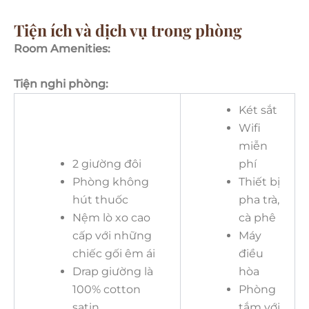
Tiện ích và dịch vụ trong phòng
Room Amenities:
Tiện nghi phòng:
Két sắt
Wifi
miễn
2 giường đôi
phí
Phòng không
Thiết bị
hút thuốc
pha trà,
Nệm lò xo cao
cà phê
cấp với những
Máy
chiếc gối êm ái
điều
Drap giường là
hòa
100% cotton
Phòng
satin
tắm với