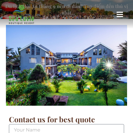
Nhảy
Du lịch Hội An tháng 9 nên đi đâu? Top điểm đến thú vị
tới
nhất
nội
dung
Contact us for best quote