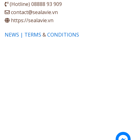
(Hotline) 08888 93 909
contact@sealavie.vn
https://sealavie.vn
NEWS | TERMS
&
CONDITIONS