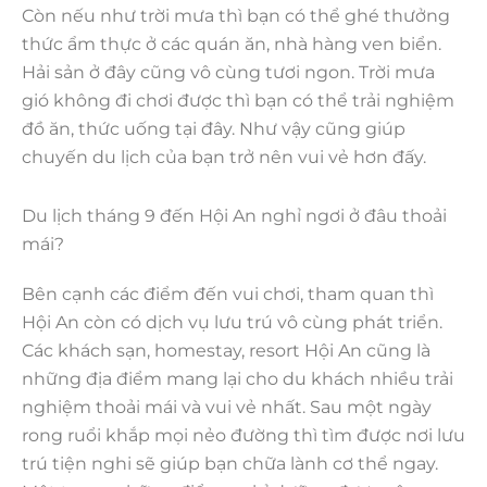
Còn nếu như trời mưa thì bạn có thể ghé thưởng
thức ẩm thực ở các quán ăn, nhà hàng ven biển.
Hải sản ở đây cũng vô cùng tươi ngon. Trời mưa
gió không đi chơi được thì bạn có thể trải nghiệm
đồ ăn, thức uống tại đây. Như vậy cũng giúp
chuyến du lịch của bạn trở nên vui vẻ hơn đấy.
Du lịch tháng 9 đến Hội An nghỉ ngơi ở đâu thoải
mái?
Bên cạnh các điểm đến vui chơi, tham quan thì
Hội An còn có dịch vụ lưu trú vô cùng phát triển.
Các khách sạn, homestay, resort Hội An cũng là
những địa điểm mang lại cho du khách nhiều trải
nghiệm thoải mái và vui vẻ nhất. Sau một ngày
rong ruổi khắp mọi nẻo đường thì tìm được nơi lưu
trú tiện nghi sẽ giúp bạn chữa lành cơ thể ngay.