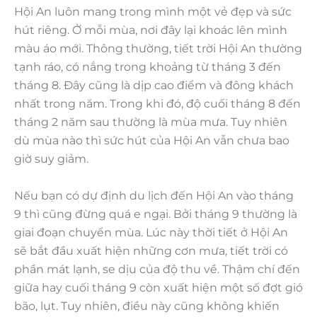
Hội An luôn mang trong mình một vẻ đẹp và sức
hút riêng. Ở mỗi mùa, nơi đây lại khoác lên mình
màu áo mới. Thông thường, tiết trời Hội An thường
tạnh ráo, có nắng trong khoảng từ tháng 3 đến
tháng 8. Đây cũng là dịp cao điểm và đông khách
nhất trong năm. Trong khi đó, độ cuối tháng 8 đến
tháng 2 năm sau thường là mùa mưa. Tuy nhiên
dù mùa nào thì sức hút của Hội An vẫn chưa bao
giờ suy giảm.
Nếu bạn có dự định du lịch đến Hội An vào tháng
9 thì cũng đừng quá e ngại. Bởi tháng 9 thường là
giai đoạn chuyển mùa. Lúc này thời tiết ở Hội An
sẽ bắt đầu xuất hiện những cơn mưa, tiết trời có
phần mát lạnh, se dịu của độ thu về. Thậm chí đến
giữa hay cuối tháng 9 còn xuất hiện một số đợt gió
bão, lụt. Tuy nhiên, điều này cũng không khiến