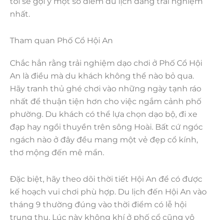
tôi sẽ gợi ý một số điểm du lịch đáng trải nghiệm
nhất.
Tham quan Phố Cổ Hội An
Chắc hẳn rằng trải nghiệm dạo chơi ở Phố Cổ Hội
An là điều mà du khách không thể nào bỏ qua.
Hãy tranh thủ ghé chơi vào những ngày tạnh ráo
nhất để thuận tiện hơn cho việc ngắm cảnh phố
phường. Du khách có thể lựa chọn dạo bộ, đi xe
đạp hay ngồi thuyền trên sông Hoài. Bất cứ ngóc
ngách nào ở đây đều mang một vẻ đẹp cổ kính,
thơ mộng đến mê mẩn.
Đặc biệt, hãy theo dõi thời tiết Hội An để có được
kế hoạch vui chơi phù hợp. Du lịch đến Hội An vào
tháng 9 thường đúng vào thời điểm có lễ hội
trung thu. Lúc này không khí ở phố cổ cũng vô