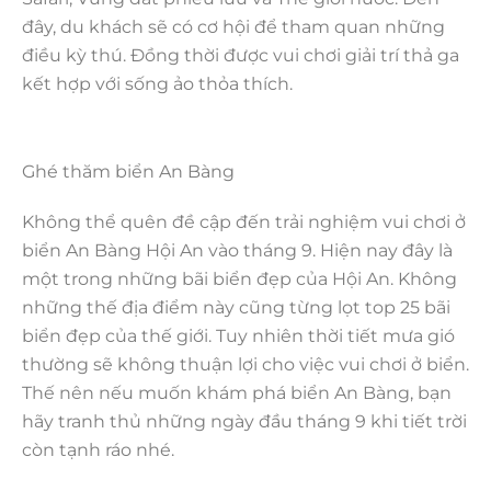
đây, du khách sẽ có cơ hội để tham quan những
điều kỳ thú. Đồng thời được vui chơi giải trí thả ga
kết hợp với sống ảo thỏa thích.
Ghé thăm biển An Bàng
Không thể quên đề cập đến trải nghiệm vui chơi ở
biển An Bàng Hội An vào tháng 9. Hiện nay đây là
một trong những bãi biển đẹp của Hội An. Không
những thế địa điểm này cũng từng lọt top 25 bãi
biển đẹp của thế giới. Tuy nhiên thời tiết mưa gió
thường sẽ không thuận lợi cho việc vui chơi ở biển.
Thế nên nếu muốn khám phá biển An Bàng, bạn
hãy tranh thủ những ngày đầu tháng 9 khi tiết trời
còn tạnh ráo nhé.