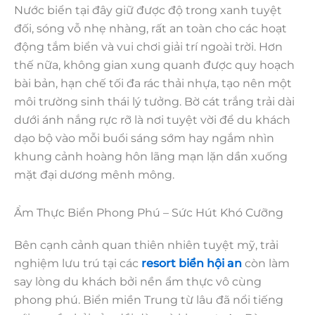
Nước biển tại đây giữ được độ trong xanh tuyệt
đối, sóng vỗ nhẹ nhàng, rất an toàn cho các hoạt
động tắm biển và vui chơi giải trí ngoài trời. Hơn
thế nữa, không gian xung quanh được quy hoạch
bài bản, hạn chế tối đa rác thải nhựa, tạo nên một
môi trường sinh thái lý tưởng. Bờ cát trắng trải dài
dưới ánh nắng rực rỡ là nơi tuyệt vời để du khách
dạo bộ vào mỗi buổi sáng sớm hay ngắm nhìn
khung cảnh hoàng hôn lãng mạn lặn dần xuống
mặt đại dương mênh mông.
Ẩm Thực Biển Phong Phú – Sức Hút Khó Cưỡng
Bên cạnh cảnh quan thiên nhiên tuyệt mỹ, trải
nghiệm lưu trú tại các
resort biển hội an
còn làm
say lòng du khách bởi nền ẩm thực vô cùng
phong phú. Biển miền Trung từ lâu đã nổi tiếng