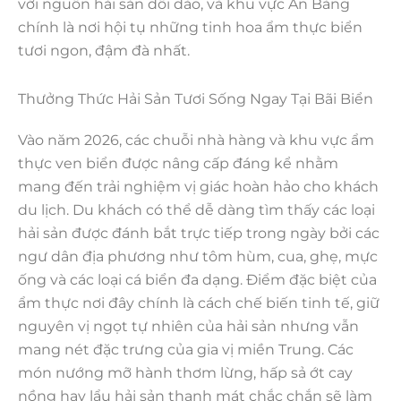
với nguồn hải sản dồi dào, và khu vực An Bàng
chính là nơi hội tụ những tinh hoa ẩm thực biển
tươi ngon, đậm đà nhất.
Thưởng Thức Hải Sản Tươi Sống Ngay Tại Bãi Biển
Vào năm 2026, các chuỗi nhà hàng và khu vực ẩm
thực ven biển được nâng cấp đáng kể nhằm
mang đến trải nghiệm vị giác hoàn hảo cho khách
du lịch. Du khách có thể dễ dàng tìm thấy các loại
hải sản được đánh bắt trực tiếp trong ngày bởi các
ngư dân địa phương như tôm hùm, cua, ghẹ, mực
ống và các loại cá biển đa dạng. Điểm đặc biệt của
ẩm thực nơi đây chính là cách chế biến tinh tế, giữ
nguyên vị ngọt tự nhiên của hải sản nhưng vẫn
mang nét đặc trưng của gia vị miền Trung. Các
món nướng mỡ hành thơm lừng, hấp sả ớt cay
nồng hay lẩu hải sản thanh mát chắc chắn sẽ làm