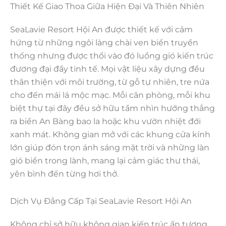
Thiết Kế Giao Thoa Giữa Hiện Đại Và Thiên Nhiên
SeaLavie Resort Hội An được thiết kế với cảm
hứng từ những ngôi làng chài ven biển truyền
thống nhưng được thổi vào đó luồng gió kiến trúc
đương đại đầy tinh tế. Mọi vật liệu xây dựng đều
thân thiện với môi trường, từ gỗ tự nhiên, tre nứa
cho đến mái lá mộc mạc. Mỗi căn phòng, mỗi khu
biệt thự tại đây đều sở hữu tầm nhìn hướng thẳng
ra biển An Bàng bao la hoặc khu vườn nhiệt đới
xanh mát. Không gian mở với các khung cửa kính
lớn giúp đón trọn ánh sáng mặt trời và những làn
gió biển trong lành, mang lại cảm giác thư thái,
yên bình đến từng hơi thở.
Dịch Vụ Đẳng Cấp Tại SeaLavie Resort Hội An
Không chỉ sở hữu không gian kiến trúc ấn tượng,