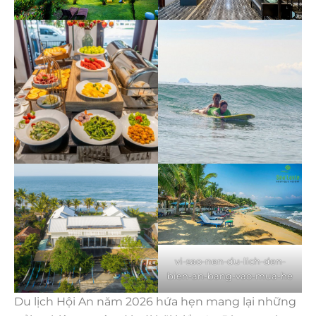
vi-sao-nen-du-lich-den-
bien-an-bang-vao-mua-he
Du lịch Hội An năm 2026 hứa hẹn mang lại những